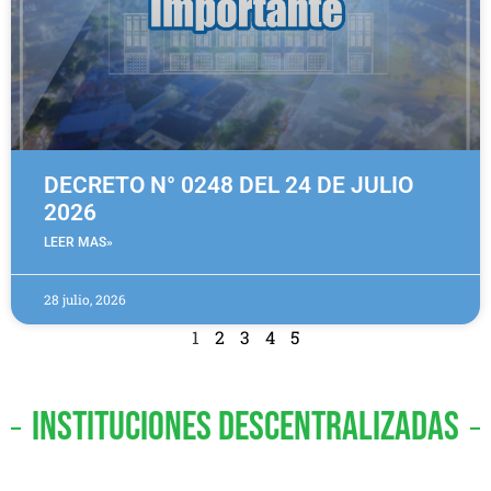
DECRETO N° 0248 DEL 24 DE JULIO
2026
LEER MAS»
28 julio, 2026
1
2
3
4
5
INSTITUCIONES DESCENTRALIZADAS