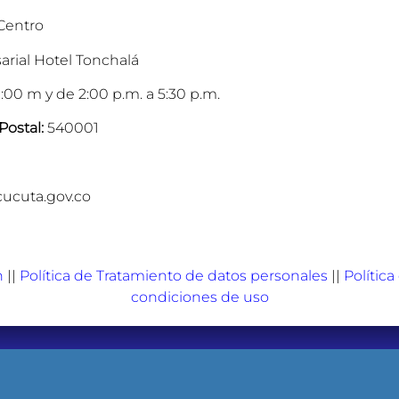
 Centro
arial Hotel Tonchalá
:00 m y de 2:00 p.m. a 5:30 p.m.
Postal:
540001
cucuta.gov.co
n
||
Política de Tratamiento de datos personales
||
Polític
condiciones de uso