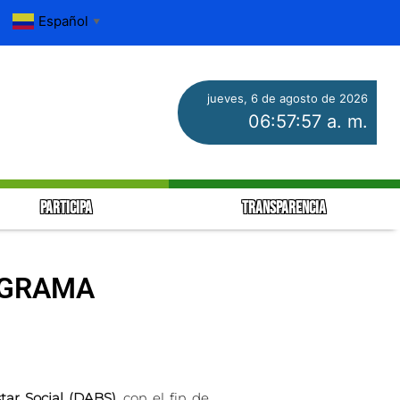
Español
▼
jueves, 6 de agosto de 2026
06:57:58 a. m.
PARTICIPA
TRANSPARENCIA
OGRAMA
ar Social (DABS),
con el fin de