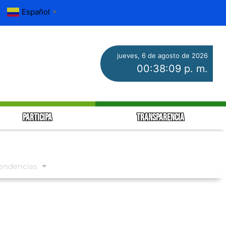
Español
▼
jueves, 6 de agosto de 2026
00:38:10 p. m.
PARTICIPA
TRANSPARENCIA
endencias