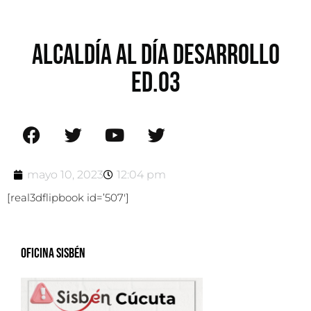
ALCALDÍA AL DÍA DESARROLLO
ED.03
mayo 10, 2023
12:04 pm
[real3dflipbook id=’507′]
Oficina Sisbén