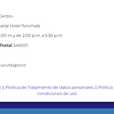
 Centro
arial Hotel Tonchalá
:00 m y de 2:00 p.m. a 5:30 p.m.
Postal:
540001
cucuta.gov.co
n
||
Política de Tratamiento de datos personales
||
Polític
condiciones de uso