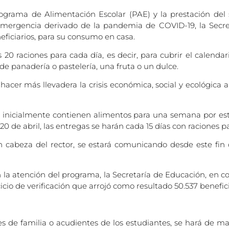
grama de Alimentación Escolar (PAE) y la prestación del 
 emergencia derivado de la pandemia de COVID-19, la Secr
eficiarios, para su consumo en casa.
0 raciones para cada día, es decir, para cubrir el calendari
de panadería o pastelería, una fruta o un dulce.
acer más llevadera la crisis económica, social y ecológica a
 e inicialmente contienen alimentos para una semana por es
20 de abril, las entregas se harán cada 15 días con raciones 
en cabeza del rector, se estará comunicando desde este fi
a atención del programa, la Secretaría de Educación, en co
cicio de verificación que arrojó como resultado 50.537 benefici
 de familia o acudientes de los estudiantes, se hará de ma