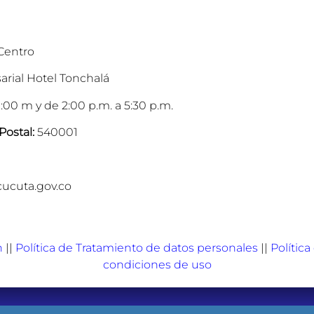
 Centro
arial Hotel Tonchalá
:00 m y de 2:00 p.m. a 5:30 p.m.
Postal:
540001
cucuta.gov.co
n
||
Política de Tratamiento de datos personales
||
Polític
condiciones de uso