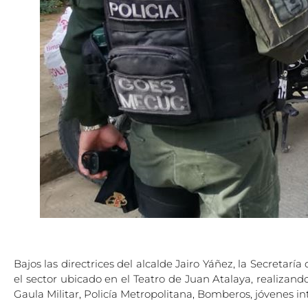
Bajos las directrices del alcalde Jairo Yáñez, la Secreta
el sector ubicado en el Teatro de Juan Atalaya, realizan
Gaula Militar, Policía Metropolitana, Bomberos, jóvenes i