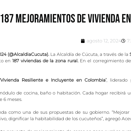
 187 MEJORAMIENTOS DE VIVIENDA EN
agosto 12, 2024
7
2024 (@AlcaldiaCucuta).
La Alcaldía de Cúcuta, a través de la
S
to en
187 viviendas de la zona rural.
En el corregimiento d
‘Vivienda Resiliente e Incluyente en Colombia’
, liderado
ódulo de cocina, baño o habitación. Cada hogar recibirá u
e 6 meses.
nda como una de sus propuestas de su gobierno. “Mejorar 
ivo, dignificar la habitabilidad de los cucuteños”, agregó Ac