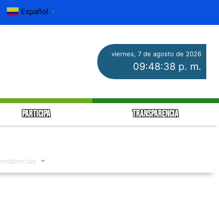
Español
▼
viernes, 7 de agosto de 2026
09:48:40 p. m.
PARTICIPA
TRANSPARENCIA
endencias