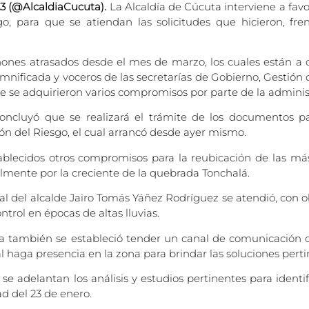
23 (@AlcaldiaCucuta).
La Alcaldía de Cúcuta interviene a fav
, para que se atiendan las solicitudes que hicieron, frent
 cánones atrasados desde el mes de marzo, los cuales están a
nificada y voceros de las secretarías de Gobierno, Gestión 
ue se adquirieron varios compromisos por parte de la adminis
concluyó que se realizará el trámite de los documentos 
n del Riesgo, el cual arrancó desde ayer mismo.
ablecidos otros compromisos para la reubicación de las má
lmente por la creciente de la quebrada Tonchalá.
l del alcalde Jairo Tomás Yáñez Rodríguez se atendió, con ob
trol en épocas de altas lluvias.
ta también se estableció tender un canal de comunicación c
aga presencia en la zona para brindar las soluciones perti
se adelantan los análisis y estudios pertinentes para ident
d del 23 de enero.