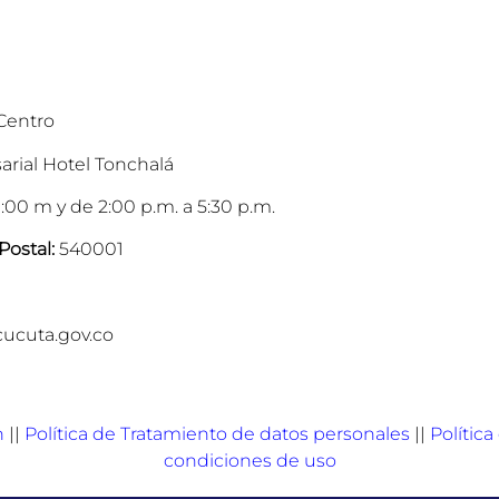
 Centro
arial Hotel Tonchalá
:00 m y de 2:00 p.m. a 5:30 p.m.
Postal:
540001
cucuta.gov.co
n
||
Política de Tratamiento de datos personales
||
Polític
condiciones de uso