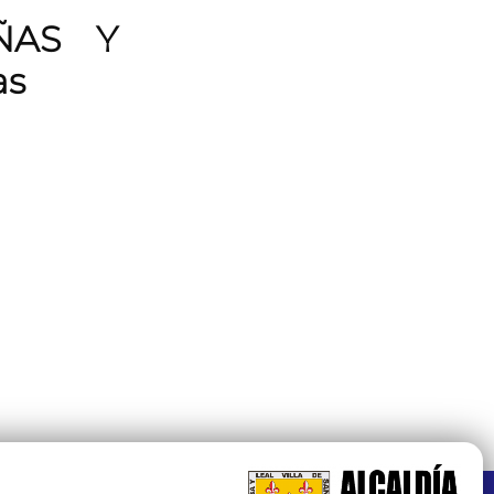
ÑAS Y
as