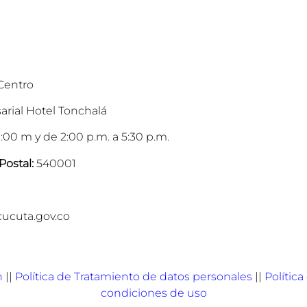
 Centro
arial Hotel Tonchalá
:00 m y de 2:00 p.m. a 5:30 p.m.
Postal:
540001
cucuta.gov.co
n
||
Política de Tratamiento de datos personales
||
Polític
condiciones de uso