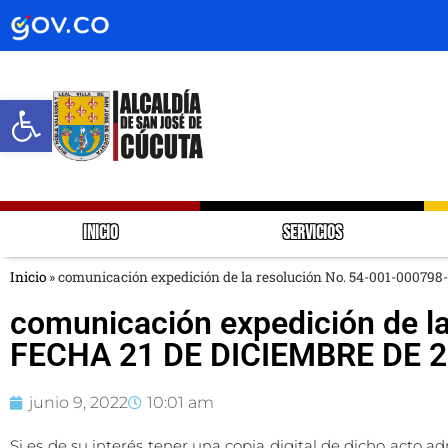
Abrir barra de herramientas
INICIO
SERVICIOS
Inicio
»
comunicación expedición de la resolución No. 54-001-0007
comunicación expedición de l
FECHA 21 DE DICIEMBRE DE 
junio 9, 2022
10:01 am
Si es de su interés tener una copia digital de dicho acto adm