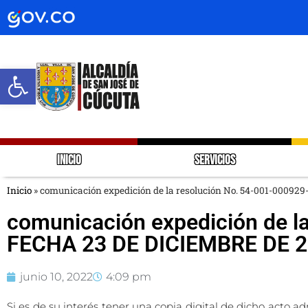
Abrir barra de herramientas
INICIO
SERVICIOS
Inicio
»
comunicación expedición de la resolución No. 54-001-0009
comunicación expedición de l
FECHA 23 DE DICIEMBRE DE 
junio 10, 2022
4:09 pm
Si es de su interés tener una copia digital de dicho acto adm