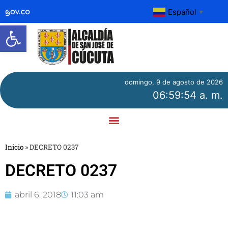
Español
▼
Abrir barra de herramientas
domingo, 9 de agosto de 2026
06:59:54 a. m.
Inicio
»
DECRETO 0237
DECRETO 0237
abril 6, 2018
11:03 am