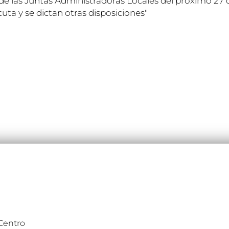
 de las Juntas Administradoras Locales del próximo 27 
uta y se dictan otras disposiciones"
 Centro