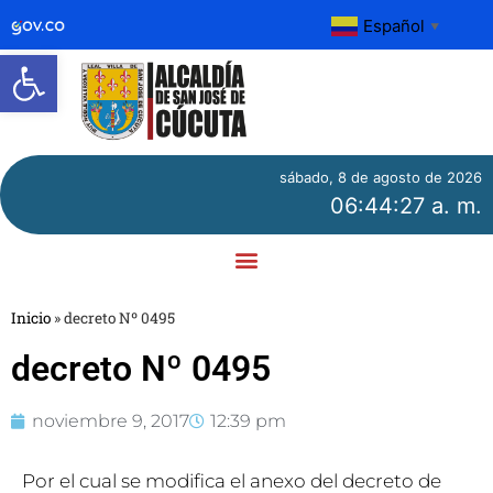
Español
▼
Abrir barra de herramientas
sábado, 8 de agosto de 2026
06:44:27 a. m.
Inicio
»
decreto Nº 0495
decreto Nº 0495
noviembre 9, 2017
12:39 pm
Por el cual se modifica el anexo del decreto de