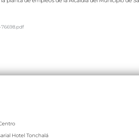
 planta de empleos de la Alcaldía del Municipio de S
-76698.pdf
 Centro
arial Hotel Tonchalá