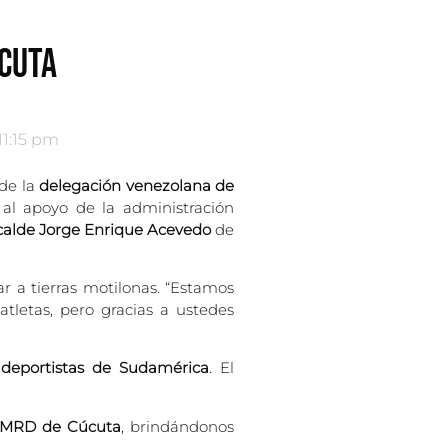
ÚCUTA
11:15 pm
de la
delegación venezolana de
 al apoyo de la administración
calde Jorge Enrique Acevedo
de
gar a tierras motilonas. “Estamos
letas, pero gracias a ustedes
 deportistas de Sudamérica
. El
IMRD de Cúcuta
, brindándonos