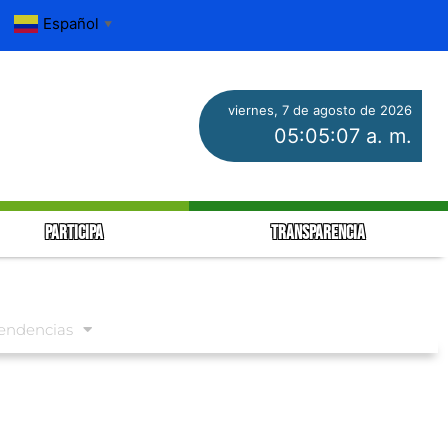
Español
▼
viernes, 7 de agosto de 2026
05:05:07 a. m.
PARTICIPA
TRANSPARENCIA
endencias