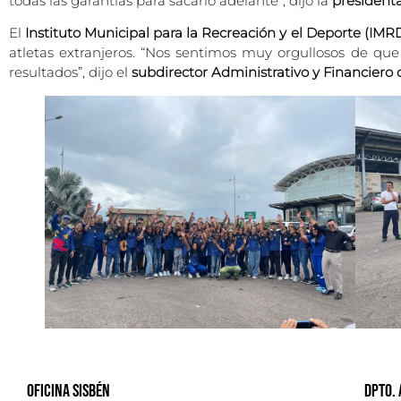
todas las garantías para sacarlo adelante”, dijo la
president
El
Instituto Municipal para la Recreación y el Deporte (IMR
atletas extranjeros. “Nos sentimos muy orgullosos de qu
resultados”, dijo el
subdirector Administrativo y Financiero 
Oficina Sisbén
Dpto.