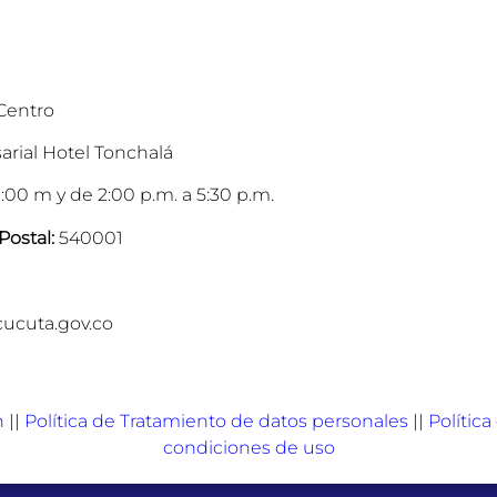
 Centro
arial Hotel Tonchalá
:00 m y de 2:00 p.m. a 5:30 p.m.
Postal:
540001
cucuta.gov.co
n
||
Política de Tratamiento de datos personales
||
Polític
condiciones de uso