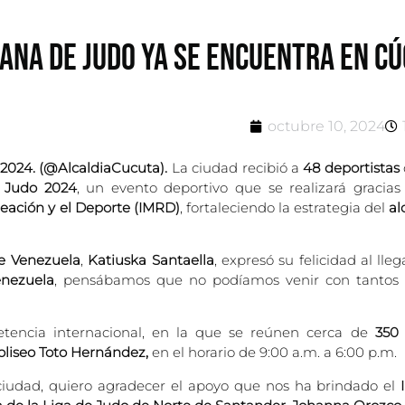
ANA DE JUDO YA SE ENCUENTRA EN C
octubre 10, 2024
 2024. (@AlcaldiaCucuta).
La ciudad recibió a
48 deportistas
 Judo 2024
, un evento deportivo que se realizará gracias
reación y el Deporte (IMRD)
, fortaleciendo la estrategia del
al
e Venezuela
,
Katiuska Santaella
, expresó su felicidad al lle
nezuela
, pensábamos que no podíamos venir con tantos at
tencia internacional, en la que se reúnen cerca de
350
liseo Toto Hernández,
en el horario de 9:00 a.m. a 6:00 p.m.
ciudad, quiero agradecer el apoyo que nos ha brindado el