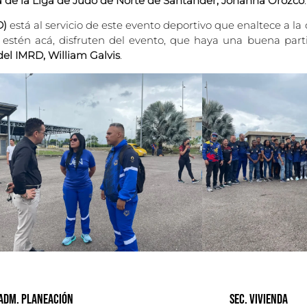
a de la Liga de Judo de Norte de Santander, Johanna Orozco
.
D)
está al servicio de este evento deportivo que enaltece a la
e estén acá, disfruten del evento, que haya una buena par
del IMRD, William Galvis
.
 Adm. Planeación
Sec. Vivienda