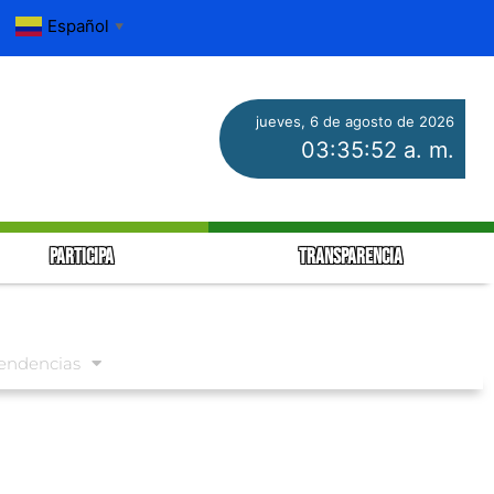
Español
▼
jueves, 6 de agosto de 2026
03:35:53 a. m.
PARTICIPA
TRANSPARENCIA
endencias