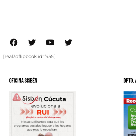
[real3dflipbook id=’455′]
Oficina Sisbén
Dpto.