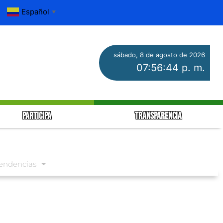
Español
▼
sábado, 8 de agosto de 2026
07:56:45 p. m.
PARTICIPA
TRANSPARENCIA
endencias