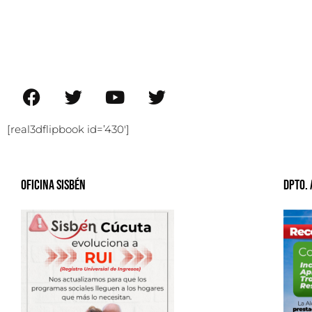
[real3dflipbook id=’430′]
Oficina Sisbén
Dpto.