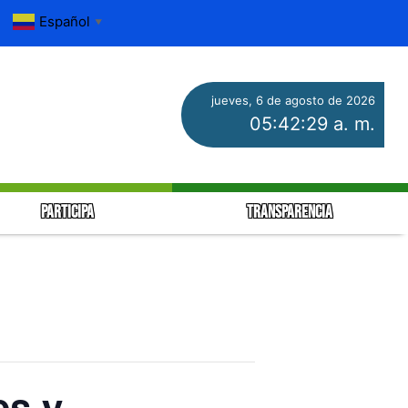
Español
▼
jueves, 6 de agosto de 2026
05:42:30 a. m.
PARTICIPA
TRANSPARENCIA
es y