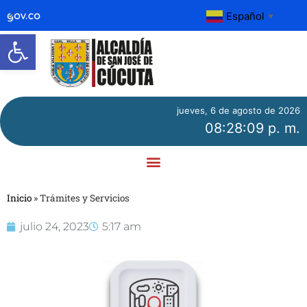
Español
▼
Abrir barra de herramientas
jueves, 6 de agosto de 2026
08:28:09 p. m.
Inicio
»
Trámites y Servicios
julio 24, 2023
5:17 am