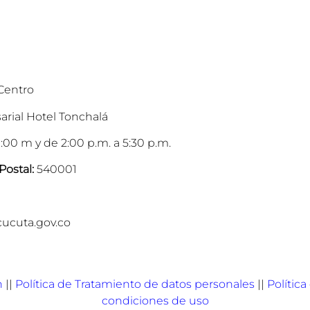
 Centro
arial Hotel Tonchalá
:00 m y de 2:00 p.m. a 5:30 p.m.
Postal:
540001
cucuta.gov.co
n
||
Política de Tratamiento de datos personales
||
Polític
condiciones de uso