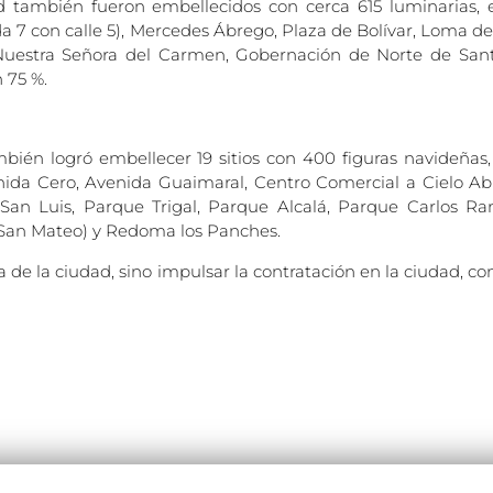
 también fueron embellecidos con cerca 615 luminarias, e
7 con calle 5), Mercedes Ábrego, Plaza de Bolívar, Loma de 
a Nuestra Señora del Carmen, Gobernación de Norte de Sant
 75 %.
ién logró embellecer 19 sitios con 400 figuras navideñas,
enida Cero, Avenida Guaimaral, Centro Comercial a Cielo Ab
San Luis, Parque Trigal, Parque Alcalá, Parque Carlos Ra
(San Mateo) y Redoma los Panches.
a de la ciudad, sino impulsar la contratación en la ciudad, c