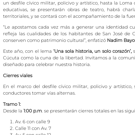
un desfile cívico militar, policivo y artístico, hasta la Lo
educativas, se presentarán obras de teatro, habrá charl
territoriales, y se contará con el acompañamiento de la fue
“Le apostamos cada vez más a generar una identidad cul
refleja las cualidades de los habitantes de San José d
conserven como patrimonio cultural”, enfatizó
Nadim Bayona
Este año, con el lema
‘Una sola historia, un solo corazón’,
s
Cúcuta como la cuna de la libertad. Invitamos a la comun
diseñado para celebrar nuestra historia.
Cierres viales
En el marco del desfile cívico militar, policivo y artísti
conductores tomar vías alternas.
Tramo 1:
Desde la
1:00 p.m
. se presentarán cierres totales en las si
Av. 6 con calle 9
Calle 11 con Av. 7
Av. 5 con calle 12