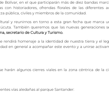
ma de Bolívar, en el que participarán más de diez bandas marc
as con historiadores, ofrendas florales de las diferentes
rza pública, civiles y miembros de la comunidad.
tural y reunirnos en torno a esta gran fecha que marca u
e Cúcuta. También queremos que las nuevas generaciones s
, secretario de Cultura y Turismo.
e rendirá homenaje a la identidad de nuestra tierra y el l
idad en general a acompañar este evento y a unirse activa
co, se harán algunos cierres viales en la zona céntrica de l
guientes vías aledañas al parque Santander: