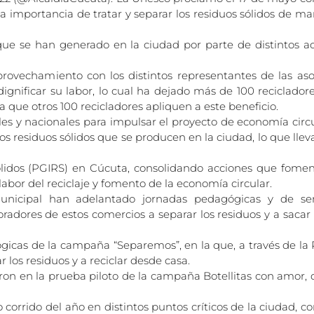
la importancia de tratar y separar los residuos sólidos de 
e se han generado en la ciudad por parte de distintos act
ovechamiento con los distintos representantes de las asoc
 dignificar su labor, lo cual ha dejado más de 100 reciclado
ra que otros 100 recicladores apliquen a este beneficio.
les y nacionales para impulsar el proyecto de economía circu
 residuos sólidos que se producen en la ciudad, lo que llevar
Sólidos (PGIRS) en Cúcuta, consolidando acciones que fomen
 labor del reciclaje y fomento de la economía circular.
municipal han adelantado jornadas pedagógicas y de se
oradores de estos comercios a separar los residuos y a sacar
gicas de la campaña “Separemos”, en la que, a través de la 
 los residuos y a reciclar desde casa.
ron en la prueba piloto de la campaña Botellitas con amor, q
orrido del año en distintos puntos críticos de la ciudad, con