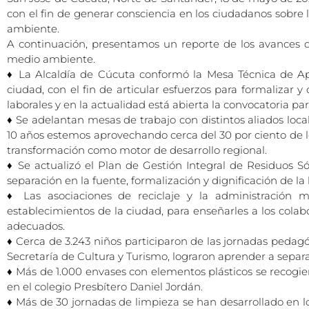
con el fin de generar consciencia en los ciudadanos sobre 
ambiente.
A continuación, presentamos un reporte de los avances qu
medio ambiente.
♦ La Alcaldía de Cúcuta conformó la Mesa Técnica de Apr
ciudad, con el fin de articular esfuerzos para formalizar y
laborales y en la actualidad está abierta la convocatoria pa
♦ Se adelantan mesas de trabajo con distintos aliados loca
10 años estemos aprovechando cerca del 30 por ciento de los
transformación como motor de desarrollo regional.
♦ Se actualizó el Plan de Gestión Integral de Residuos 
separación en la fuente, formalización y dignificación de la
♦ Las asociaciones de reciclaje y la administración 
establecimientos de la ciudad, para enseñarles a los colab
adecuados.
♦ Cerca de 3.243 niños participaron de las jornadas pedagó
Secretaría de Cultura y Turismo, lograron aprender a separar
♦ Más de 1.000 envases con elementos plásticos se recogie
en el colegio Presbítero Daniel Jordán.
♦ Más de 30 jornadas de limpieza se han desarrollado en lo c