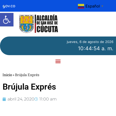
Español
▼
Abrir barra de herramientas
jueves, 6 de agosto de 2026
10:44:54 a. m.
Inicio
»
Brújula Exprés
Brújula Exprés
abril 24, 2020
11:00 am