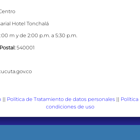
 Centro
arial Hotel Tonchalá
:00 m y de 2:00 p.m. a 5:30 p.m.
Postal:
540001
cucuta.gov.co
n
||
Política de Tratamiento de datos personales
||
Polític
condiciones de uso