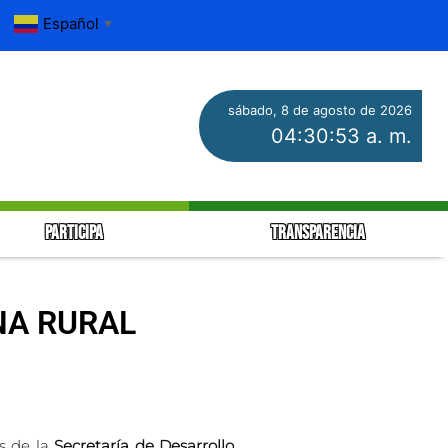
Español
▼
sábado, 8 de agosto de 2026
04:30:54 a. m.
PARTICIPA
TRANSPARENCIA
NA RURAL
és de la
Secretaría de Desarrollo