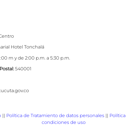
 Centro
arial Hotel Tonchalá
:00 m y de 2:00 p.m. a 5:30 p.m.
Postal:
540001
cucuta.gov.co
n
||
Política de Tratamiento de datos personales
||
Polític
condiciones de uso