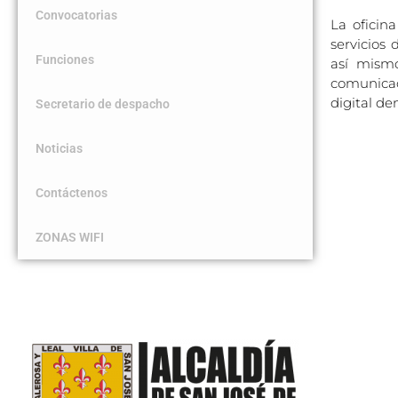
Convocatorias
La oficin
servicios
Funciones
así mismo
comunicac
digital de
Secretario de despacho
Noticias
Contáctenos
ZONAS WIFI