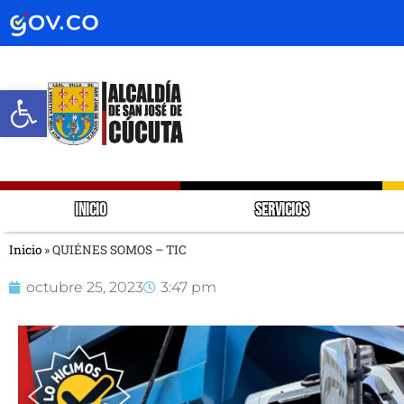
Abrir barra de herramientas
INICIO
SERVICIOS
Inicio
»
QUIÉNES SOMOS – TIC
octubre 25, 2023
3:47 pm