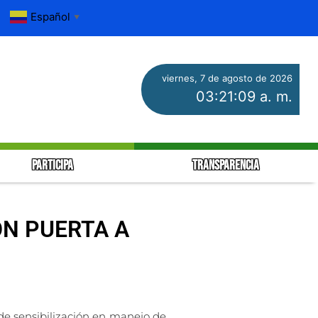
Español
▼
viernes, 7 de agosto de 2026
03:21:10 a. m.
PARTICIPA
TRANSPARENCIA
ÓN PUERTA A
de sensibilización en manejo de