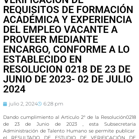
REQUISITOS DE FORMACIÓN
ACADÉMICA Y EXPERIENCIA
DEL EMPLEO VACANTE A
PROVEER MEDIANTE
ENCARGO, CONFORME A LO
ESTABLECIDO EN
RESOLUCION 0218 DE 23 DE
JUNIO DE 2023- 02 DE JULIO
2024
julio 2, 2024
6:28 pm
Dando cumplimiento al Articulo 2° de la Resolución0218
de 23 de Junio de 2023 , esta Subsecretaria
Administración de Talento Humano se permite publicar
el RESULTADO DE ESTUDIO DE VERIFICACIÓN DE