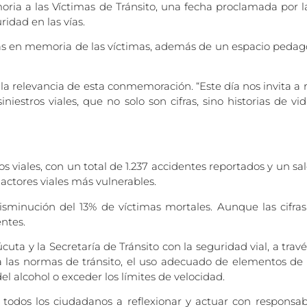
a a las Víctimas de Tránsito, una fecha proclamada por la
idad en las vías.
cas en memoria de las víctimas, además de un espacio pedag
có la relevancia de esta conmemoración. “Este día nos invita a
estros viales, que no solo son cifras, sino historias de 
 viales, con un total de 1.237 accidentes reportados y un sal
 actores viales más vulnerables.
sminución del 13% de víctimas mortales. Aunque las cifras 
entes.
uta y la Secretaría de Tránsito con la seguridad vial, a trav
a las normas de tránsito, el uso adecuado de elementos de 
l alcohol o exceder los límites de velocidad.
 todos los ciudadanos a reflexionar y actuar con responsab