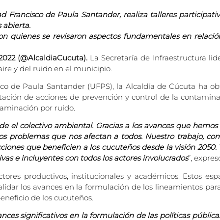
d Francisco de Paula Santander, realiza talleres participati
 abierta.
con quienes se revisaron aspectos fundamentales en relación
2022 (@AlcaldiaCucuta).
La Secretaría de Infraestructura lide
aire y del ruido en el municipio.
isco de Paula Santander (UFPS), la Alcaldía de Cúcuta ha o
ación de acciones de prevención y control de la contaminaci
taminación por ruido.
de el colectivo ambiental. Gracias a los avances que hemos
os problemas que nos afectan a todos. Nuestro trabajo, com
cciones que beneficien a los cucuteños desde la visión 2050.
as e incluyentes con todos los actores involucrados
”, expres
ctores productivos, institucionales y académicos. Estos esp
alidar los avances en la formulación de los lineamientos para 
beneficio de los cucuteños.
ces significativos en la formulación de las políticas públicas