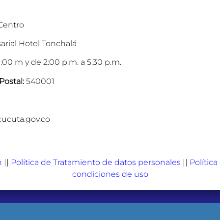
 Centro
arial Hotel Tonchalá
:00 m y de 2:00 p.m. a 5:30 p.m.
Postal:
540001
cucuta.gov.co
n
||
Política de Tratamiento de datos personales
||
Polític
condiciones de uso