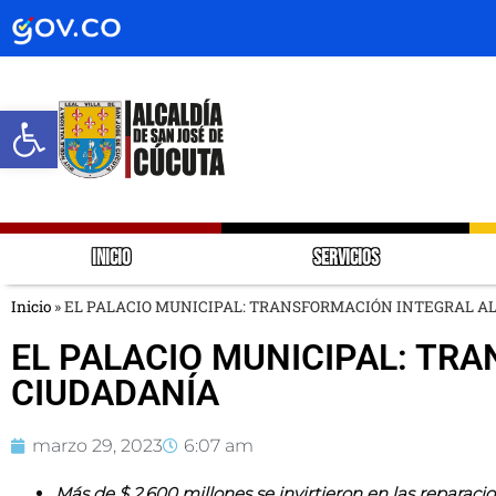
Abrir barra de herramientas
INICIO
SERVICIOS
Inicio
»
EL PALACIO MUNICIPAL: TRANSFORMACIÓN INTEGRAL AL
EL PALACIO MUNICIPAL: TRA
CIUDADANÍA
marzo 29, 2023
6:07 am
Más de $ 2.600 millones se invirtieron en las reparacio