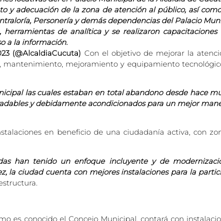
o y adecuación de la zona de atención al público, así como
ntraloría, Personería y demás dependencias del Palacio Muni
herramientas de analítica y se realizaron capacitaciones 
o a la información.
023 (@AlcaldiaCucuta)
Con el objetivo de mejorar la atenci
 mantenimiento, mejoramiento y equipamiento tecnológico 
unicipal las cuales estaban en total abandono desde hace m
radables y debidamente acondicionados para un mejor manejo
nstalaciones en beneficio de una ciudadanía activa, con z
izadas han tenido un enfoque incluyente y de modernizaci
ez, la ciudad cuenta con mejores instalaciones para la parti
estructura.
mo es conocido el Concejo Municipal, contará con instalacio