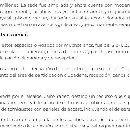
 millones. La sede fue ampliada y ahora cuenta con modern
s. Igualmente, las obras incluyen intervenciones y mejoramie
rywall, piso en granito, ductería para aires acondicionados, 
bras muestran un avance significativo y próximamente serán
e transforman
 estos espacios olvidados por muchos años, fue de: $ 371.120.
a sala de audiencia, el área de oficinas y pasillo, así como 
icipación ciudadana y de recepción.
enfocaron en la adecuación del despacho del personero de Cú
nto del área de participación ciudadana, recepción, baños, ca
erada por el alcalde, Jairo Yáñez, destinó un recurso que su
arias, impermeabilización de cielo rasos y cubiertas, nuevos
ión de torniquetes con paneles de acceso, incluyendo el de pe
de la comunidad y a la de los colaboradores de la administ
recimiento de la gestión administrativa y del requerimien