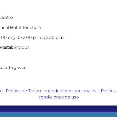
 Centro
arial Hotel Tonchalá
:00 m y de 2:00 p.m. a 5:30 p.m.
Postal:
540001
cucuta.gov.co
n
||
Política de Tratamiento de datos personales
||
Polític
condiciones de uso