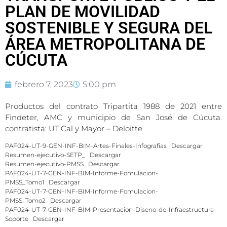
PLAN DE MOVILIDAD
SOSTENIBLE Y SEGURA DEL
ÁREA METROPOLITANA DE
CÚCUTA
febrero 7, 2023
5:00 pm
Productos del contrato Tripartita 1988 de 2021 entre
Findeter, AMC y municipio de San José de Cúcuta.
contratista: UT Cal y Mayor – Deloitte
PAF024-UT-9-GEN-INF-BIM-Artes-Finales-Infografias
Descargar
Resumen-ejecutivo-SETP_
Descargar
Resumen-ejecutivo-PMSS
Descargar
PAF024-UT-7-GEN-INF-BIM-Informe-Fomulacion-
PMSS_Tomo1
Descargar
PAF024-UT-7-GEN-INF-BIM-Informe-Fomulacion-
PMSS_Tomo2
Descargar
PAF024-UT-7-GEN-INF-BIM-Presentacion-Diseno-de-Infraestructura-
Soporte
Descargar