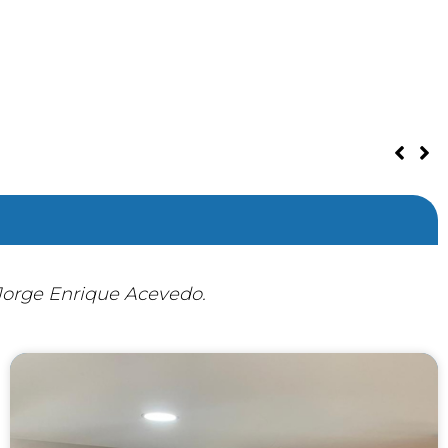
DECRETO N° 0245 DEL 21 DE JULIO 2026
 Jorge Enrique Acevedo.