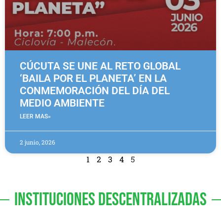
CÚCUTA SE UNE AL RETO GLOBAL
‘BAILA POR EL PLANETA’ EN LA
CONMEMORACIÓN DEL DÍA DEL
MEDIO AMBIENTE
LEER MAS»
2 junio, 2026
1
2
3
4
5
INSTITUCIONES DESCENTRALIZADAS