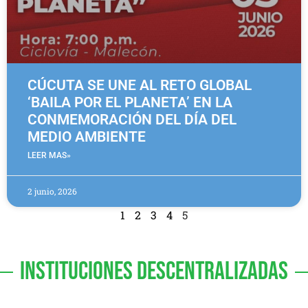
CÚCUTA SE UNE AL RETO GLOBAL
‘BAILA POR EL PLANETA’ EN LA
CONMEMORACIÓN DEL DÍA DEL
MEDIO AMBIENTE
LEER MAS»
2 junio, 2026
1
2
3
4
5
INSTITUCIONES DESCENTRALIZADAS