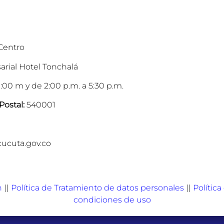
 Centro
arial Hotel Tonchalá
:00 m y de 2:00 p.m. a 5:30 p.m.
Postal:
540001
cucuta.gov.co
n
||
Política de Tratamiento de datos personales
||
Polític
condiciones de uso