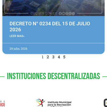
DECRETO N° 0234 DEL 15 DE JULIO
2026
LEER MAS»
29 julio, 2026
1
2
3
4
5
INSTITUCIONES DESCENTRALIZADAS